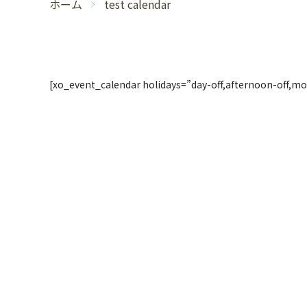
ホーム
test calendar
[xo_event_calendar holidays=”day-off,afternoon-off,mo