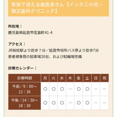
家族で通える歯医者さん【イシタニ小児・
矯正歯科クリニック】
所在地：
鹿児島県姶良市宮島町41-4
アクセス：
JR帖佐駅より徒歩７分／姶良市役所バス停より徒歩7分
患者様専用の駐車場20台、および駐輪場完備
診療カレンダー：
診療時間
月
火
水
木
金
土
日
祝
午前／9：00～
〇
〇
〇
―
〇
〇
―
―
12：30
午後／14：30～
〇
〇
〇
―
〇
〇
―
―
18：30