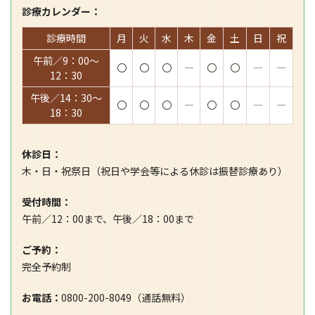
診療カレンダー：
診療時間
月
火
水
木
金
土
日
祝
午前／9：00～
〇
〇
〇
―
〇
〇
―
―
12：30
午後／14：30～
〇
〇
〇
―
〇
〇
―
―
18：30
休診日：
木・日・祝祭日（祝日や学会等による休診は振替診療あり）
受付時間：
午前／12：00まで、午後／18：00まで
ご予約：
完全予約制
お電話：
0800-200-8049（通話無料）