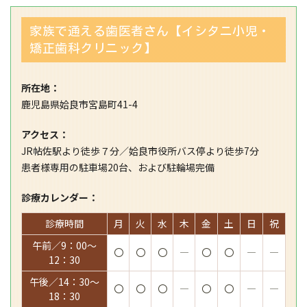
家族で通える歯医者さん【イシタニ小児・
矯正歯科クリニック】
所在地：
鹿児島県姶良市宮島町41-4
アクセス：
JR帖佐駅より徒歩７分／姶良市役所バス停より徒歩7分
患者様専用の駐車場20台、および駐輪場完備
診療カレンダー：
診療時間
月
火
水
木
金
土
日
祝
午前／9：00～
〇
〇
〇
―
〇
〇
―
―
12：30
午後／14：30～
〇
〇
〇
―
〇
〇
―
―
18：30