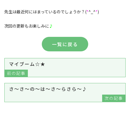
先生は最近何にはまっているのでしょうか？(
*
^_^
*
)
次回の更新もお楽しみに
♪
一覧に戻る
マイブーム☆★
前の記事
さ～さ～の～は～さ～らさら～♪
次の記事