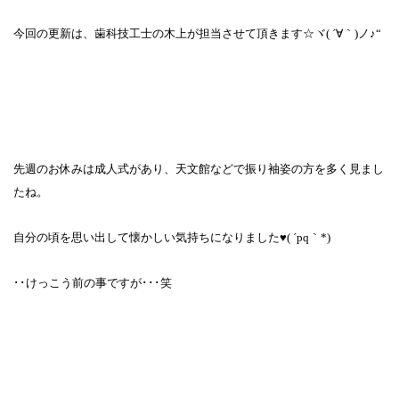
今回の更新は、歯科技工士の木上が担当させて頂きます☆ヾ
(
´∀｀
)
ノ♪
“
先週のお休みは成人式があり、天文館などで振り袖姿の方を多く見まし
たね。
自分の頃を思い出して懐かしい気持ちになりました♥
(
´
pq
｀
*)
･･けっこう前の事ですが･･･笑