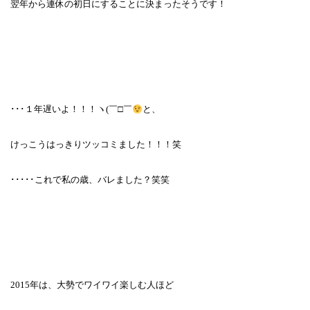
翌年から連休の初日にすることに決まったそうです！
･･･１年遅いよ！！！ヽ
(
￣□￣
と、
けっこうはっきりツッコミました！！！笑
･････これで私の歳、バレました？笑笑
2015
年は、大勢でワイワイ楽しむ人ほど