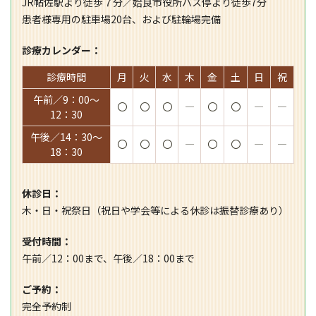
JR帖佐駅より徒歩７分／姶良市役所バス停より徒歩7分
患者様専用の駐車場20台、および駐輪場完備
診療カレンダー：
診療時間
月
火
水
木
金
土
日
祝
午前／9：00～
〇
〇
〇
―
〇
〇
―
―
12：30
午後／14：30～
〇
〇
〇
―
〇
〇
―
―
18：30
休診日：
木・日・祝祭日（祝日や学会等による休診は振替診療あり）
受付時間：
午前／12：00まで、午後／18：00まで
ご予約：
完全予約制