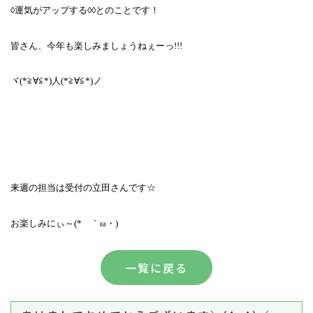
◊運気がアップする◊◊とのことです！
皆さん、今年も楽しみましょうねぇーっ
!!!
ヾ
(*
≧∀≦
*)
人
(*
≧∀≦
*)
ノ
来週の担当は受付の立田さんです☆
お楽しみにぃ～
(*
ゝ｀ω・
)
一覧に戻る