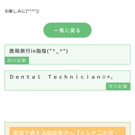
お楽しみに(*^^*)/
一覧に戻る
医局旅行in指宿(*^_^*)
前の記事
Ｄｅｎｔａｌ Ｔｅｃｈｎｉｃｉａｎ☆+。
次の記事
家族で通える歯医者さん【イシタニ小児・