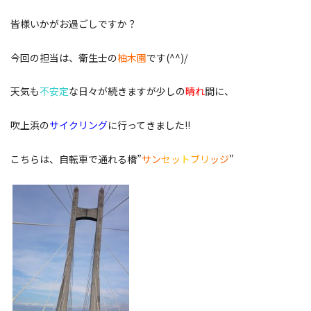
皆様いかがお過ごしですか？
今回の担当は、衛生士の
柚木園
です(^^)/
天気も
不安定
な日々が続きますが少しの
晴れ
間に、
吹上浜の
サイクリング
に行ってきました!!
こちらは、自転車で通れる橋”
サン
セッ
ト
ブリ
ッジ
”