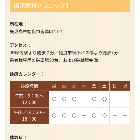
矯正歯科クリニック】
所在地：
鹿児島県姶良市宮島町41-4
アクセス：
JR帖佐駅より徒歩７分／姶良市役所バス停より徒歩7分
患者様専用の駐車場20台、および駐輪場完備
診療カレンダー：
診療時間
月
火
水
木
金
土
日
祝
午前／9：00～
〇
〇
〇
―
〇
〇
―
―
12：30
午後／14：30～
〇
〇
〇
―
〇
〇
―
―
18：30
休診日：