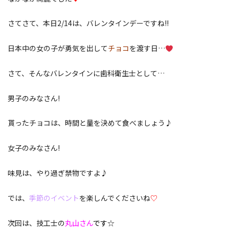
さてさて、本日2/14は、バレンタインデーですね!!
日本中の女の子が勇気を出して
チョコ
を渡す日…
さて、そんなバレンタインに歯科衛生士として…
男子のみなさん!
貰ったチョコは、時間と量を決めて食べましょう♪
女子のみなさん!
味見は、やり過ぎ禁物ですよ♪
では、
季節のイベント
を楽しんでくださいね
♡
次回は、技工士の
丸山さん
です
☆