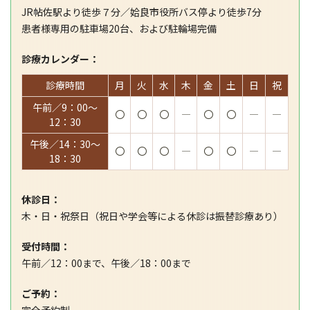
JR帖佐駅より徒歩７分／姶良市役所バス停より徒歩7分
患者様専用の駐車場20台、および駐輪場完備
診療カレンダー：
診療時間
月
火
水
木
金
土
日
祝
午前／9：00～
〇
〇
〇
―
〇
〇
―
―
12：30
午後／14：30～
〇
〇
〇
―
〇
〇
―
―
18：30
休診日：
木・日・祝祭日（祝日や学会等による休診は振替診療あり）
受付時間：
午前／12：00まで、午後／18：00まで
ご予約：