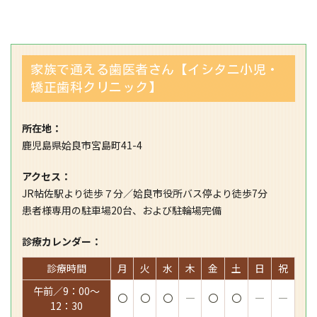
家族で通える歯医者さん【イシタニ小児・
矯正歯科クリニック】
所在地：
鹿児島県姶良市宮島町41-4
アクセス：
JR帖佐駅より徒歩７分／姶良市役所バス停より徒歩7分
患者様専用の駐車場20台、および駐輪場完備
診療カレンダー：
診療時間
月
火
水
木
金
土
日
祝
午前／9：00～
〇
〇
〇
―
〇
〇
―
―
12：30