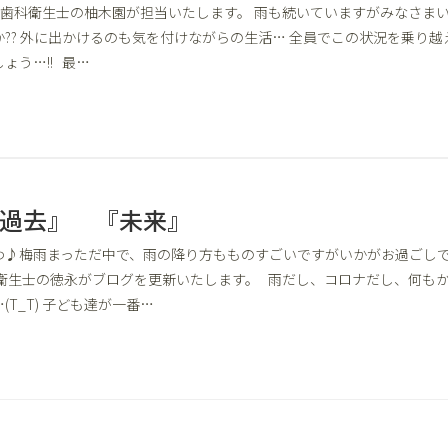
回は歯科衛生士の柚木園が担当いたします。 雨も続いていますがみなさま
?? 外に出かけるのも気を付けながらの生活… 全員でこの状況を乗り越
ょう…!! 最…
過去』 『未来』
わ♪梅雨まっただ中で、雨の降り方もものすごいですがいかがお過ごし
科衛生士の徳永がブログを更新いたします。 雨だし、コロナだし、何も
T_T) 子ども達が一番…