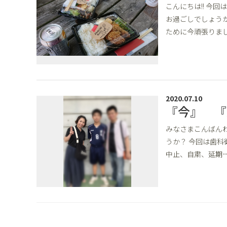
こんにちは!! 今
お過ごしでしょうか
ために今頑張りまし
2020.07.10
『今』 『
みなさまこんばん
うか？ 今回は歯
中止、自粛、延期…(