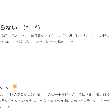
らない (^○^)
科助手の八木です。 毎日暑いですが いかがお過ごしですか？ この時
すね。 いっぱい食べていっぱい水分補給して …
、、
は。 今回のブログは歯科衛生士の久米田が担当させて頂きます 最近は
の日々が続いていますね。 みなさんも水分補給は忘れずに熱中症には十
ところで…