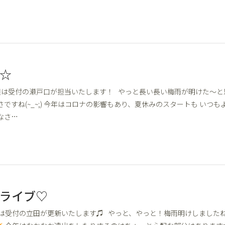
☆
 今週は受付の瀬戸口が担当いたします！ やっと長い長い梅雨が明けた～と
さですね(~_~;) 今年はコロナの影響もあり、夏休みのスタートも いつも
なさ…
ライブ♡
は受付の立田が更新いたします♫ やっと、やっと！梅雨明けしましたね :