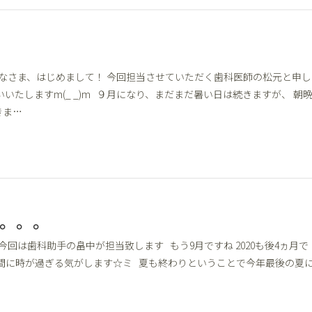
なさま、はじめまして！ 今回担当させていただく歯科医師の松元と申し
いいたしますm(_ _)m ９月になり、まだまだ暑い日は続きますが、 朝
きま…
。。。
 今回は歯科助手の畠中が担当致します もう9月ですね 2020も後4ヵ月で
間に時が過ぎる気がします☆ミ 夏も終わりということで今年最後の夏に