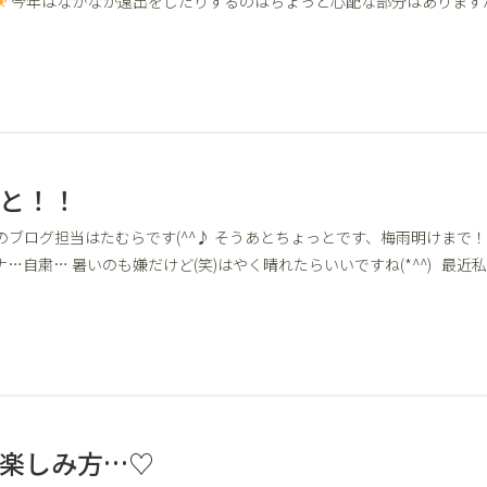
今年はなかなか遠出をしたりするのはちょっと心配な部分はあります
と！！
のブログ担当はたむらです(^^♪ そうあとちょっとです、梅雨明けまで！
…自粛… 暑いのも嫌だけど(笑)はやく晴れたらいいですね(*^^) 最近
楽しみ方…♡