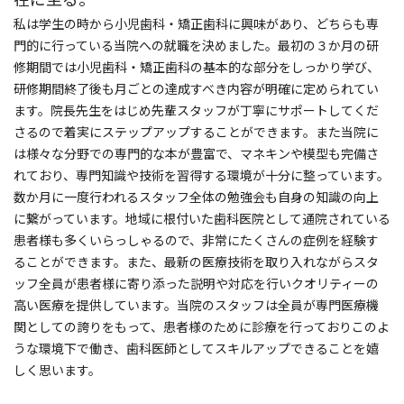
私は学生の時から小児歯科・矯正歯科に興味があり、どちらも専
門的に行っている当院への就職を決めました。最初の３か月の研
修期間では小児歯科・矯正歯科の基本的な部分をしっかり学び、
研修期間終了後も月ごとの達成すべき内容が明確に定められてい
ます。院長先生をはじめ先輩スタッフが丁寧にサポートしてくだ
さるので着実にステップアップすることができます。また当院に
は様々な分野での専門的な本が豊富で、マネキンや模型も完備さ
れており、専門知識や技術を習得する環境が十分に整っています。
数か月に一度行われるスタッフ全体の勉強会も自身の知識の向上
に繋がっています。地域に根付いた歯科医院として通院されている
患者様も多くいらっしゃるので、非常にたくさんの症例を経験す
ることができます。また、最新の医療技術を取り入れながらスタ
ッフ全員が患者様に寄り添った説明や対応を行いクオリティーの
高い医療を提供しています。当院のスタッフは全員が専門医療機
関としての誇りをもって、患者様のために診療を行っておりこのよ
うな環境下で働き、歯科医師としてスキルアップできることを嬉
しく思います。