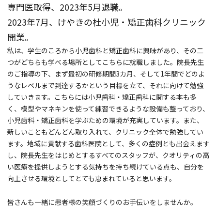
専門医取得、2023年5月退職。
2023年7月、けやきの杜小児・矯正歯科クリニック
開業。
私は、学生のころから小児歯科と矯正歯科に興味があり、その二
つがどちらも学べる場所としてこちらに就職しました。院長先生
のご指導の下、まず最初の研修期間3カ月、そして1年間でどのよ
うなレベルまで到達するかという目標を立て、それに向けて勉強
していきます。こちらには小児歯科・矯正歯科に関する本も多
く、模型やマネキンを使って練習できるような設備も整っており、
小児歯科・矯正歯科を学ぶための環境が充実しています。また、
新しいこともどんどん取り入れて、クリニック全体で勉強してい
ます。地域に貢献する歯科医院として、多くの症例とも出会えます
し、院長先生をはじめとするすべてのスタッフが、クオリティの高
い医療を提供しようとする気持ちを持ち続けている点も、自分を
向上させる環境としてとても恵まれていると思います。
皆さんも一緒に患者様の笑顔づくりのお手伝いをしませんか。