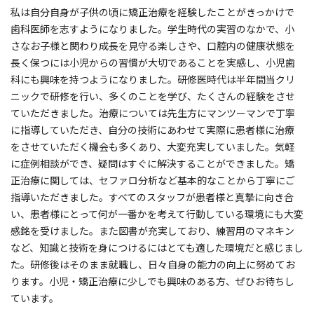
私は自分自身が子供の頃に矯正治療を経験したことがきっかけで
歯科医師を志すようになりました。学生時代の実習のなかで、小
さなお子様と関わり成長を見守る楽しさや、口腔内の健康状態を
長く保つには小児からの習慣が大切であることを実感し、小児歯
科にも興味を持つようになりました。研修医時代は半年間当クリ
ニックで研修を行い、多くのことを学び、たくさんの経験をさせ
ていただきました。治療については先生方にマンツーマンで丁寧
に指導していただき、自分の技術にあわせて実際に患者様に治療
をさせていただく機会も多くあり、大変充実していました。気軽
に症例相談ができ、疑問はすぐに解決することができました。矯
正治療に関しては、セファロ分析など基本的なことから丁寧にご
指導いただきました。すべてのスタッフが患者様と真摯に向き合
い、患者様にとって何が一番かを考えて行動している環境にも大変
感銘を受けました。また図書が充実しており、練習用のマネキン
など、知識と技術を身につけるにはとても適した環境だと感じまし
た。研修後はそのまま就職し、日々自身の能力の向上に努めてお
ります。小児・矯正治療に少しでも興味のある方、ぜひお待ちし
ています。