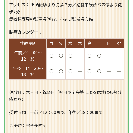
アクセス：JR帖佐駅より徒歩７分／姶良市役所バス停より徒
歩7分
患者様専用の駐車場20台、および駐輪場完備
診療カレンダー：
診療時間
月
火
水
木
金
土
日
祝
午前／9：00～
〇
〇
〇
―
〇
〇
―
―
12：30
午後／14：30～
〇
〇
〇
―
〇
〇
―
―
18：30
休診日：木・日・祝祭日（祝日や学会等による休診は振替診
療あり）
受付時間：午前／12：00まで、午後／18：00まで
ご予約：完全予約制