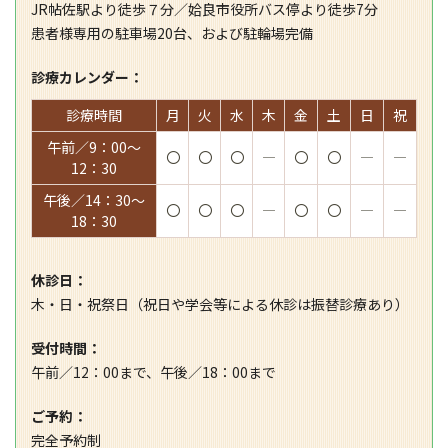
JR帖佐駅より徒歩７分／姶良市役所バス停より徒歩7分
患者様専用の駐車場20台、および駐輪場完備
診療カレンダー：
診療時間
月
火
水
木
金
土
日
祝
午前／9：00～
〇
〇
〇
―
〇
〇
―
―
12：30
午後／14：30～
〇
〇
〇
―
〇
〇
―
―
18：30
休診日：
木・日・祝祭日（祝日や学会等による休診は振替診療あり）
受付時間：
午前／12：00まで、午後／18：00まで
ご予約：
完全予約制